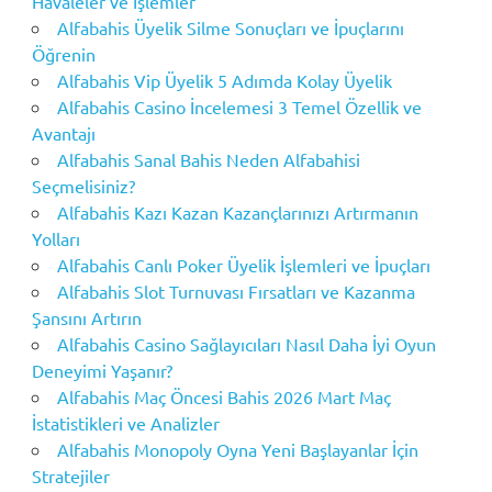
Havaleler ve İşlemler
Alfabahis Üyelik Silme Sonuçları ve İpuçlarını
Öğrenin
Alfabahis Vip Üyelik 5 Adımda Kolay Üyelik
Alfabahis Casino İncelemesi 3 Temel Özellik ve
Avantajı
Alfabahis Sanal Bahis Neden Alfabahisi
Seçmelisiniz?
Alfabahis Kazı Kazan Kazançlarınızı Artırmanın
Yolları
Alfabahis Canlı Poker Üyelik İşlemleri ve İpuçları
Alfabahis Slot Turnuvası Fırsatları ve Kazanma
Şansını Artırın
Alfabahis Casino Sağlayıcıları Nasıl Daha İyi Oyun
Deneyimi Yaşanır?
Alfabahis Maç Öncesi Bahis 2026 Mart Maç
İstatistikleri ve Analizler
Alfabahis Monopoly Oyna Yeni Başlayanlar İçin
Stratejiler