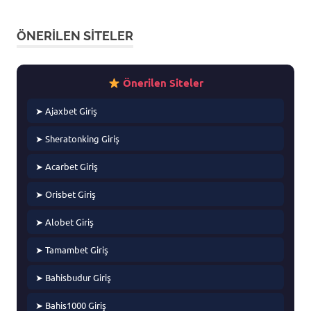
ÖNERILEN SITELER
Önerilen Siteler
➤ Ajaxbet Giriş
➤ Sheratonking Giriş
➤ Acarbet Giriş
➤ Orisbet Giriş
➤ Alobet Giriş
➤ Tamambet Giriş
➤ Bahisbudur Giriş
➤ Bahis1000 Giriş