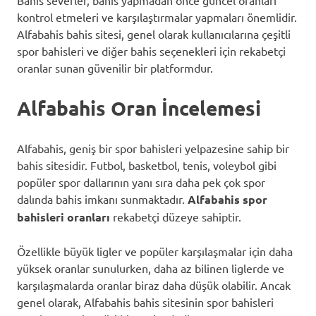
kontrol etmeleri ve karşılaştırmalar yapmaları önemlidir.
Alfabahis bahis sitesi, genel olarak kullanıcılarına çeşitli
spor bahisleri ve diğer bahis seçenekleri için rekabetçi
oranlar sunan güvenilir bir platformdur.
Alfabahis Oran İncelemesi
Alfabahis, geniş bir spor bahisleri yelpazesine sahip bir
bahis sitesidir. Futbol, basketbol, tenis, voleybol gibi
popüler spor dallarının yanı sıra daha pek çok spor
dalında bahis imkanı sunmaktadır.
Alfabahis spor
bahisleri oranları
rekabetçi düzeye sahiptir.
Özellikle büyük ligler ve popüler karşılaşmalar için daha
yüksek oranlar sunulurken, daha az bilinen liglerde ve
karşılaşmalarda oranlar biraz daha düşük olabilir. Ancak
genel olarak, Alfabahis bahis sitesinin spor bahisleri