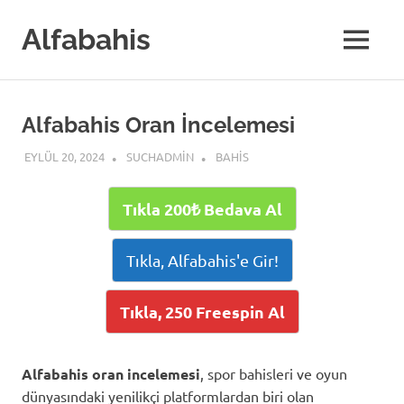
Skip
to
Alfabahis
MENU
content
Alfabahis Oran İncelemesi
EYLÜL 20, 2024
SUCHADMIN
BAHIS
Tıkla 200₺ Bedava Al
Tıkla, Alfabahis'e Gir!
Tıkla, 250 Freespin Al
Alfabahis oran incelemesi
, spor bahisleri ve oyun
dünyasındaki yenilikçi platformlardan biri olan