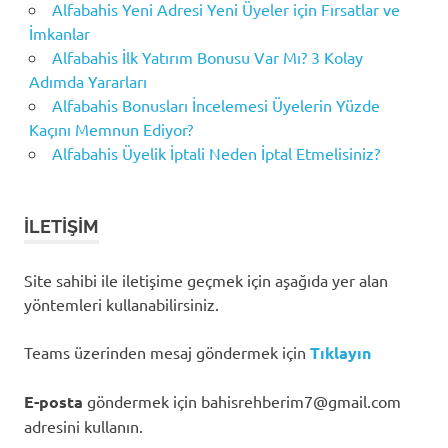
Alfabahis Yeni Adresi Yeni Üyeler için Fırsatlar ve
İmkanlar
Alfabahis İlk Yatırım Bonusu Var Mı? 3 Kolay
Adımda Yararları
Alfabahis Bonusları İncelemesi Üyelerin Yüzde
Kaçını Memnun Ediyor?
Alfabahis Üyelik İptali Neden İptal Etmelisiniz?
İLETIŞIM
Site sahibi ile iletişime geçmek için aşağıda yer alan
yöntemleri kullanabilirsiniz.
Teams üzerinden mesaj göndermek için
Tıklayın
E-posta
göndermek için
bahisrehberim7@gmail.com
adresini kullanın.