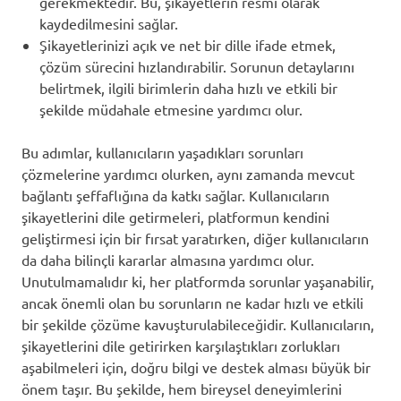
gerekmektedir. Bu, şikayetlerin resmi olarak
kaydedilmesini sağlar.
Şikayetlerinizi açık ve net bir dille ifade etmek,
çözüm sürecini hızlandırabilir. Sorunun detaylarını
belirtmek, ilgili birimlerin daha hızlı ve etkili bir
şekilde müdahale etmesine yardımcı olur.
Bu adımlar, kullanıcıların yaşadıkları sorunları
çözmelerine yardımcı olurken, aynı zamanda mevcut
bağlantı şeffaflığına da katkı sağlar. Kullanıcıların
şikayetlerini dile getirmeleri, platformun kendini
geliştirmesi için bir fırsat yaratırken, diğer kullanıcıların
da daha bilinçli kararlar almasına yardımcı olur.
Unutulmamalıdır ki, her platformda sorunlar yaşanabilir,
ancak önemli olan bu sorunların ne kadar hızlı ve etkili
bir şekilde çözüme kavuşturulabileceğidir. Kullanıcıların,
şikayetlerini dile getirirken karşılaştıkları zorlukları
aşabilmeleri için, doğru bilgi ve destek alması büyük bir
önem taşır. Bu şekilde, hem bireysel deneyimlerini