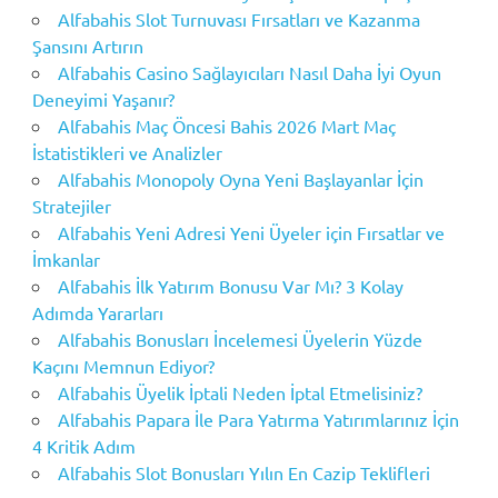
Alfabahis Slot Turnuvası Fırsatları ve Kazanma
Şansını Artırın
Alfabahis Casino Sağlayıcıları Nasıl Daha İyi Oyun
Deneyimi Yaşanır?
Alfabahis Maç Öncesi Bahis 2026 Mart Maç
İstatistikleri ve Analizler
Alfabahis Monopoly Oyna Yeni Başlayanlar İçin
Stratejiler
Alfabahis Yeni Adresi Yeni Üyeler için Fırsatlar ve
İmkanlar
Alfabahis İlk Yatırım Bonusu Var Mı? 3 Kolay
Adımda Yararları
Alfabahis Bonusları İncelemesi Üyelerin Yüzde
Kaçını Memnun Ediyor?
Alfabahis Üyelik İptali Neden İptal Etmelisiniz?
Alfabahis Papara İle Para Yatırma Yatırımlarınız İçin
4 Kritik Adım
Alfabahis Slot Bonusları Yılın En Cazip Teklifleri