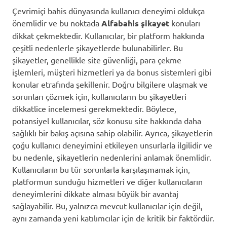
Çevrimiçi bahis dünyasında kullanıcı deneyimi oldukça
önemlidir ve bu noktada
Alfabahis şikayet
konuları
dikkat çekmektedir. Kullanıcılar, bir platform hakkında
çeşitli nedenlerle şikayetlerde bulunabilirler. Bu
şikayetler, genellikle site güvenliği, para çekme
işlemleri, müşteri hizmetleri ya da bonus sistemleri gibi
konular etrafında şekillenir. Doğru bilgilere ulaşmak ve
sorunları çözmek için, kullanıcıların bu şikayetleri
dikkatlice incelemesi gerekmektedir. Böylece,
potansiyel kullanıcılar, söz konusu site hakkında daha
sağlıklı bir bakış açısına sahip olabilir. Ayrıca, şikayetlerin
çoğu kullanıcı deneyimini etkileyen unsurlarla ilgilidir ve
bu nedenle, şikayetlerin nedenlerini anlamak önemlidir.
Kullanıcıların bu tür sorunlarla karşılaşmamak için,
platformun sunduğu hizmetleri ve diğer kullanıcıların
deneyimlerini dikkate alması büyük bir avantaj
sağlayabilir. Bu, yalnızca mevcut kullanıcılar için değil,
aynı zamanda yeni katılımcılar için de kritik bir faktördür.