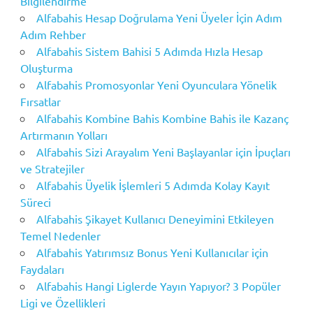
Bilgilendirme
Alfabahis Hesap Doğrulama Yeni Üyeler İçin Adım
Adım Rehber
Alfabahis Sistem Bahisi 5 Adımda Hızla Hesap
Oluşturma
Alfabahis Promosyonlar Yeni Oyunculara Yönelik
Fırsatlar
Alfabahis Kombine Bahis Kombine Bahis ile Kazanç
Artırmanın Yolları
Alfabahis Sizi Arayalım Yeni Başlayanlar için İpuçları
ve Stratejiler
Alfabahis Üyelik İşlemleri 5 Adımda Kolay Kayıt
Süreci
Alfabahis Şikayet Kullanıcı Deneyimini Etkileyen
Temel Nedenler
Alfabahis Yatırımsız Bonus Yeni Kullanıcılar için
Faydaları
Alfabahis Hangi Liglerde Yayın Yapıyor? 3 Popüler
Ligi ve Özellikleri