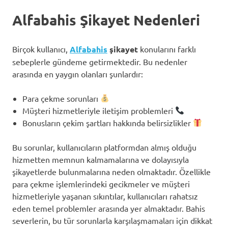
Alfabahis Şikayet Nedenleri
Birçok kullanıcı,
Alfabahis
şikayet
konularını farklı
sebeplerle gündeme getirmektedir. Bu nedenler
arasında en yaygın olanları şunlardır:
Para çekme sorunları
Müşteri hizmetleriyle iletişim problemleri
Bonusların çekim şartları hakkında belirsizlikler
Bu sorunlar, kullanıcıların platformdan almış olduğu
hizmetten memnun kalmamalarına ve dolayısıyla
şikayetlerde bulunmalarına neden olmaktadır. Özellikle
para çekme işlemlerindeki gecikmeler ve müşteri
hizmetleriyle yaşanan sıkıntılar, kullanıcıları rahatsız
eden temel problemler arasında yer almaktadır. Bahis
severlerin, bu tür sorunlarla karşılaşmamaları için dikkat