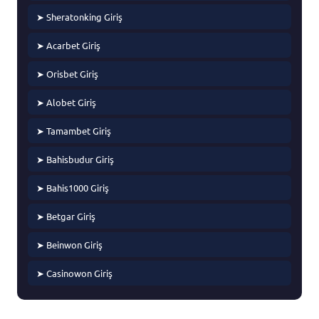
➤ Sheratonking Giriş
➤ Acarbet Giriş
➤ Orisbet Giriş
➤ Alobet Giriş
➤ Tamambet Giriş
➤ Bahisbudur Giriş
➤ Bahis1000 Giriş
➤ Betgar Giriş
➤ Beinwon Giriş
➤ Casinowon Giriş