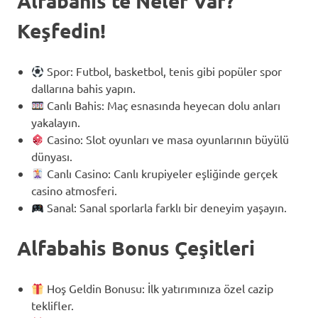
Alfabahis’te Neler Var?
Keşfedin!
Spor: Futbol, basketbol, tenis gibi popüler spor
dallarına bahis yapın.
Canlı Bahis: Maç esnasında heyecan dolu anları
yakalayın.
Casino: Slot oyunları ve masa oyunlarının büyülü
dünyası.
Canlı Casino: Canlı krupiyeler eşliğinde gerçek
casino atmosferi.
Sanal: Sanal sporlarla farklı bir deneyim yaşayın.
Alfabahis Bonus Çeşitleri
Hoş Geldin Bonusu: İlk yatırımınıza özel cazip
teklifler.