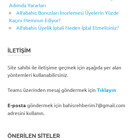
Adımda Yararları
Alfabahis Bonusları İncelemesi Üyelerin Yüzde
Kaçını Memnun Ediyor?
Alfabahis Üyelik İptali Neden İptal Etmelisiniz?
İLETIŞIM
Site sahibi ile iletişime geçmek için aşağıda yer alan
yöntemleri kullanabilirsiniz.
Teams üzerinden mesaj göndermek için
Tıklayın
E-posta
göndermek için
bahisrehberim7@gmail.com
adresini kullanın.
ÖNERILEN SITELER