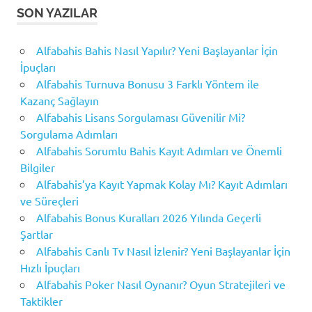
SON YAZILAR
Alfabahis Bahis Nasıl Yapılır? Yeni Başlayanlar İçin
İpuçları
Alfabahis Turnuva Bonusu 3 Farklı Yöntem ile
Kazanç Sağlayın
Alfabahis Lisans Sorgulaması Güvenilir Mi?
Sorgulama Adımları
Alfabahis Sorumlu Bahis Kayıt Adımları ve Önemli
Bilgiler
Alfabahis’ya Kayıt Yapmak Kolay Mı? Kayıt Adımları
ve Süreçleri
Alfabahis Bonus Kuralları 2026 Yılında Geçerli
Şartlar
Alfabahis Canlı Tv Nasıl İzlenir? Yeni Başlayanlar İçin
Hızlı İpuçları
Alfabahis Poker Nasıl Oynanır? Oyun Stratejileri ve
Taktikler