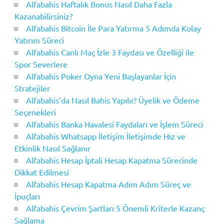
Alfabahis Haftalık Bonus Nasıl Daha Fazla
Kazanabilirsiniz?
Alfabahis Bitcoin İle Para Yatırma 5 Adımda Kolay
Yatırım Süreci
Alfabahis Canlı Maç İzle 3 Faydası ve Özelliği ile
Spor Severlere
Alfabahis Poker Oyna Yeni Başlayanlar İçin
Stratejiler
Alfabahis’da Nasıl Bahis Yapılır? Üyelik ve Ödeme
Seçenekleri
Alfabahis Banka Havalesi Faydaları ve İşlem Süreci
Alfabahis Whatsapp İletişim İletişimde Hız ve
Etkinlik Nasıl Sağlanır
Alfabahis Hesap İptali Hesap Kapatma Sürecinde
Dikkat Edilmesi
Alfabahis Hesap Kapatma Adım Adım Süreç ve
İpuçları
Alfabahis Çevrim Şartları 5 Önemli Kriterle Kazanç
Sağlama