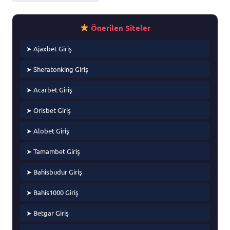
Önerilen Siteler
➤ Ajaxbet Giriş
➤ Sheratonking Giriş
➤ Acarbet Giriş
➤ Orisbet Giriş
➤ Alobet Giriş
➤ Tamambet Giriş
➤ Bahisbudur Giriş
➤ Bahis1000 Giriş
➤ Betgar Giriş