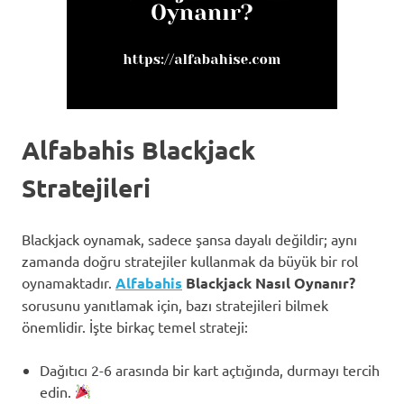
Alfabahis Blackjack
Stratejileri
Blackjack oynamak, sadece şansa dayalı değildir; aynı
zamanda doğru stratejiler kullanmak da büyük bir rol
oynamaktadır.
Alfabahis
Blackjack Nasıl Oynanır?
sorusunu yanıtlamak için, bazı stratejileri bilmek
önemlidir. İşte birkaç temel strateji:
Dağıtıcı 2-6 arasında bir kart açtığında, durmayı tercih
edin.