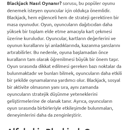
Blackjack Nasıl Oynanır?
sorusu, bu popüler oyunu
denemek isteyen oyuncular için oldukça önemlidir.
Blackjack, hem eğlenceli hem de strateji gerektiren bir
masa oyunudur. Oyun, oyuncuların dağıtıcıdan daha
yüksek bir toplam elde etme amacıyla kart çekmesi
üzerine kuruludur. Oyuncular, kartların değerlerini ve
oyunun kurallarını iyi anladıklarında, kazanma şanslarını
artırabilirler. Bu nedenle, oyuna başlamadan önce
kuralların tam olarak öğrenilmesi büyük bir önem taşır.
Oyun sırasında dikkat edilmesi gereken bazı noktalar da
bulunmaktadır ve bunları bilmek, oyuncuların daha etkili
bir şekilde oynamalarına yardımcı olur. Blackjack, sosyal
bir aktivite olmasının yanı sıra, aynı zamanda
oyuncuların stratejik düşünme yeteneklerini
geliştirmelerine de olanak tanır. Ayrıca, oyuncuların
oyun sırasında birbirleriyle etkileşimde bulunmaları,
deneyimlerini daha da zenginleştirir.