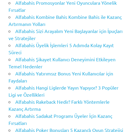
Alfabahis Promosyonlar Yeni Oyunculara Yönelik
Fırsatlar
Alfabahis Kombine Bahis Kombine Bahis ile Kazanç
Artırmanın Yolları
Alfabahis Sizi Arayalım Yeni Başlayanlar için İpuçları
ve Stratejiler
Alfabahis Üyelik İşlemleri 5 Adımda Kolay Kayıt
Süreci
Alfabahis Şikayet Kullanıcı Deneyimini Etkileyen
Temel Nedenler
Alfabahis Yatırımsız Bonus Yeni Kullanıcılar için
Faydaları
Alfabahis Hangi Liglerde Yayın Yapıyor? 3 Popüler
Ligi ve Özellikleri
Alfabahis Rakeback Nedir? Farklı Yöntemlerle
Kazanç Artırma
Alfabahis Sadakat Programı Üyeler İçin Kazanç
Fırsatları
Alfabahis Poker Bonusları 5 Kazançlı Oyun Stratejisi