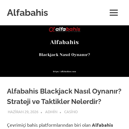
Skip
to
Alfabahis
MENU
content
Alfabahis Blackjack Nasıl Oynanır?
Strateji ve Taktikler Nelerdir?
HAZIRAN 29, 2026
ADMIN
CASINO
Çevrimiçi bahis platformlarından biri olan
Alfabahis