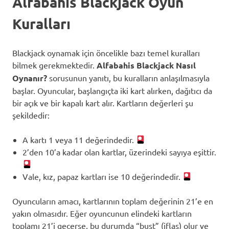
Alfabahis Blackjack Oyun
Kuralları
Blackjack oynamak için öncelikle bazı temel kuralları
bilmek gerekmektedir.
Alfabahis Blackjack Nasıl
Oynanır?
sorusunun yanıtı, bu kuralların anlaşılmasıyla
başlar. Oyuncular, başlangıçta iki kart alırken, dağıtıcı da
bir açık ve bir kapalı kart alır. Kartların değerleri şu
şekildedir:
A kartı 1 veya 11 değerindedir.
2’den 10’a kadar olan kartlar, üzerindeki sayıya eşittir.
Vale, kız, papaz kartları ise 10 değerindedir.
Oyuncuların amacı, kartlarının toplam değerinin 21’e en
yakın olmasıdır. Eğer oyuncunun elindeki kartların
toplamı 21’i geçerse, bu durumda “bust” (iflas) olur ve