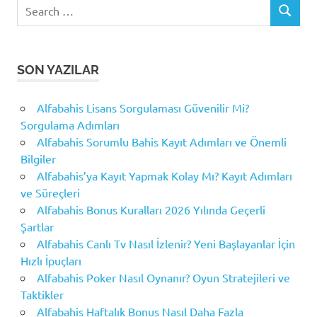
Search
SEARCH
for:
SON YAZILAR
Alfabahis Lisans Sorgulaması Güvenilir Mi?
Sorgulama Adımları
Alfabahis Sorumlu Bahis Kayıt Adımları ve Önemli
Bilgiler
Alfabahis’ya Kayıt Yapmak Kolay Mı? Kayıt Adımları
ve Süreçleri
Alfabahis Bonus Kuralları 2026 Yılında Geçerli
Şartlar
Alfabahis Canlı Tv Nasıl İzlenir? Yeni Başlayanlar İçin
Hızlı İpuçları
Alfabahis Poker Nasıl Oynanır? Oyun Stratejileri ve
Taktikler
Alfabahis Haftalık Bonus Nasıl Daha Fazla