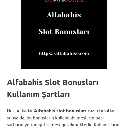
Alfabahis Slot Bonusları
Kullanım Şartları
Her ne kadar
Alfabahis slot bonusları
cazip fırsatlar
sunsa da, bu bonusların kullanılabilmesi için bazı
şartların yerine getirilmesi gerekmektedir. Kullanıcıların