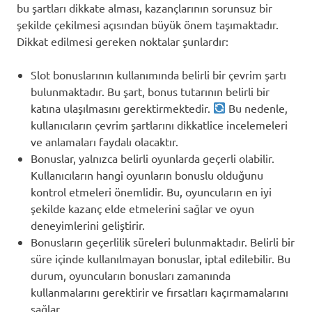
bu şartları dikkate alması, kazançlarının sorunsuz bir
şekilde çekilmesi açısından büyük önem taşımaktadır.
Dikkat edilmesi gereken noktalar şunlardır:
Slot bonuslarının kullanımında belirli bir çevrim şartı
bulunmaktadır. Bu şart, bonus tutarının belirli bir
katına ulaşılmasını gerektirmektedir.
Bu nedenle,
kullanıcıların çevrim şartlarını dikkatlice incelemeleri
ve anlamaları faydalı olacaktır.
Bonuslar, yalnızca belirli oyunlarda geçerli olabilir.
Kullanıcıların hangi oyunların bonuslu olduğunu
kontrol etmeleri önemlidir. Bu, oyuncuların en iyi
şekilde kazanç elde etmelerini sağlar ve oyun
deneyimlerini geliştirir.
Bonusların geçerlilik süreleri bulunmaktadır. Belirli bir
süre içinde kullanılmayan bonuslar, iptal edilebilir. Bu
durum, oyuncuların bonusları zamanında
kullanmalarını gerektirir ve fırsatları kaçırmamalarını
sağlar.