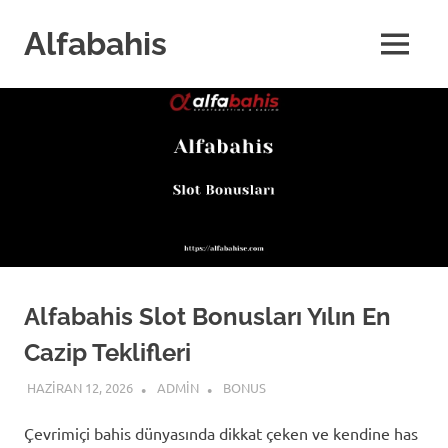
Skip
to
Alfabahis
MENU
content
Alfabahis Slot Bonusları Yılın En
Cazip Teklifleri
HAZIRAN 12, 2026
ADMIN
BONUS
Çevrimiçi bahis dünyasında dikkat çeken ve kendine has