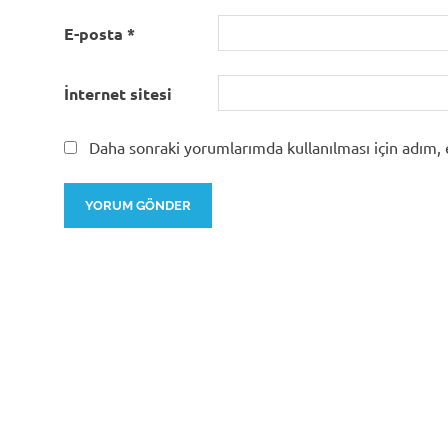
E-posta
*
İnternet sitesi
Daha sonraki yorumlarımda kullanılması için adım, 