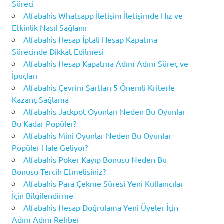
Süreci
Alfabahis Whatsapp İletişim İletişimde Hız ve
Etkinlik Nasıl Sağlanır
Alfabahis Hesap İptali Hesap Kapatma
Sürecinde Dikkat Edilmesi
Alfabahis Hesap Kapatma Adım Adım Süreç ve
İpuçları
Alfabahis Çevrim Şartları 5 Önemli Kriterle
Kazanç Sağlama
Alfabahis Jackpot Oyunları Neden Bu Oyunlar
Bu Kadar Popüler?
Alfabahis Mini Oyunlar Neden Bu Oyunlar
Popüler Hale Geliyor?
Alfabahis Poker Kayıp Bonusu Neden Bu
Bonusu Tercih Etmelisiniz?
Alfabahis Para Çekme Süresi Yeni Kullanıcılar
İçin Bilgilendirme
Alfabahis Hesap Doğrulama Yeni Üyeler İçin
Adım Adım Rehber