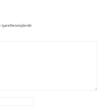
e işaretlenmişlerdir