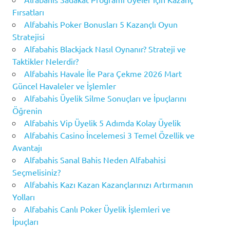
Fırsatları
Alfabahis Poker Bonusları 5 Kazançlı Oyun
Stratejisi
Alfabahis Blackjack Nasıl Oynanır? Strateji ve
Taktikler Nelerdir?
Alfabahis Havale İle Para Çekme 2026 Mart
Güncel Havaleler ve İşlemler
Alfabahis Üyelik Silme Sonuçları ve İpuçlarını
Öğrenin
Alfabahis Vip Üyelik 5 Adımda Kolay Üyelik
Alfabahis Casino İncelemesi 3 Temel Özellik ve
Avantajı
Alfabahis Sanal Bahis Neden Alfabahisi
Seçmelisiniz?
Alfabahis Kazı Kazan Kazançlarınızı Artırmanın
Yolları
Alfabahis Canlı Poker Üyelik İşlemleri ve
İpuçları