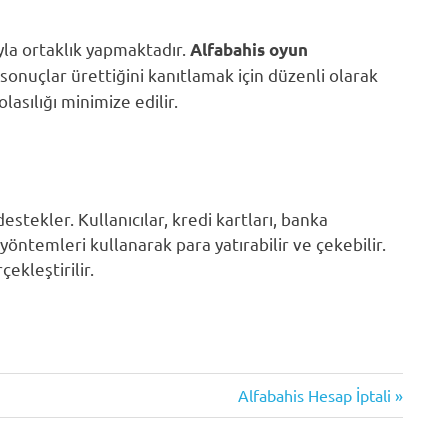
ıyla ortaklık yapmaktadır.
Alfabahis oyun
sonuçlar ürettiğini kanıtlamak için düzenli olarak
asılığı minimize edilir.
stekler. Kullanıcılar, kredi kartları, banka
 yöntemleri kullanarak para yatırabilir ve çekebilir.
ekleştirilir.
Next
Alfabahis Hesap İptali
Post: