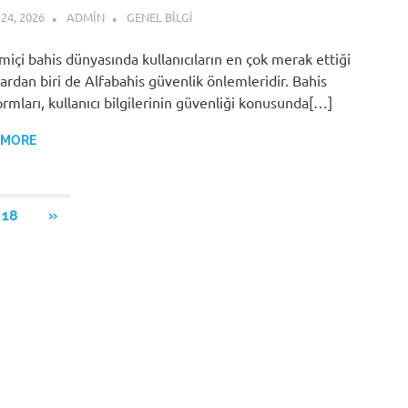
24, 2026
ADMIN
GENEL BILGI
miçi bahis dünyasında kullanıcıların en çok merak ettiği
ardan biri de Alfabahis güvenlik önlemleridir. Bahis
ormları, kullanıcı bilgilerinin güvenliği konusunda[…]
 MORE
NEXT
18
»
POSTS