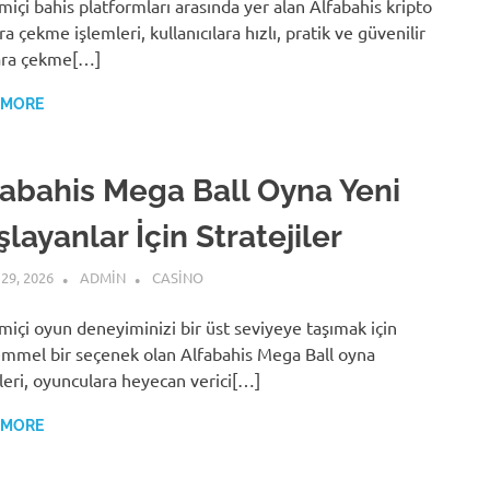
miçi bahis platformları arasında yer alan Alfabahis kripto
ra çekme işlemleri, kullanıcılara hızlı, pratik ve güvenilir
ara çekme[…]
 MORE
fabahis Mega Ball Oyna Yeni
layanlar İçin Stratejiler
29, 2026
ADMIN
CASINO
miçi oyun deneyiminizi bir üst seviyeye taşımak için
mel bir seçenek olan Alfabahis Mega Ball oyna
leri, oyunculara heyecan verici[…]
 MORE