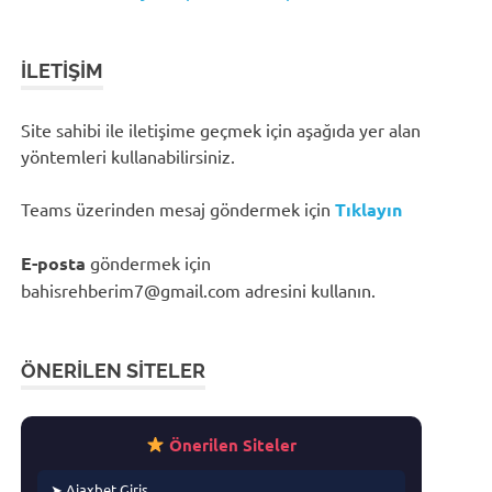
İLETIŞIM
Site sahibi ile iletişime geçmek için aşağıda yer alan
yöntemleri kullanabilirsiniz.
Teams üzerinden mesaj göndermek için
Tıklayın
E-posta
göndermek için
bahisrehberim7@gmail.com
adresini kullanın.
ÖNERILEN SITELER
Önerilen Siteler
➤ Ajaxbet Giriş