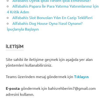
Alfabahis Üyelik İptali Neden İptal Etmelisiniz?
Alfabahis Papara İle Para Yatırma Yatırımlarınız İçin
4 Kritik Adım
Alfabahis Slot Bonusları Yılın En Cazip Teklifleri
Alfabahis Dog House Oyna Nasıl Oynanır?
İpuçlarıyla Başlayın
İLETIŞIM
Site sahibi ile iletişime geçmek için aşağıda yer alan
yöntemleri kullanabilirsiniz.
Teams üzerinden mesaj göndermek için
Tıklayın
E-posta
göndermek için
bahisrehberim7@gmail.com
adresini kullanın.