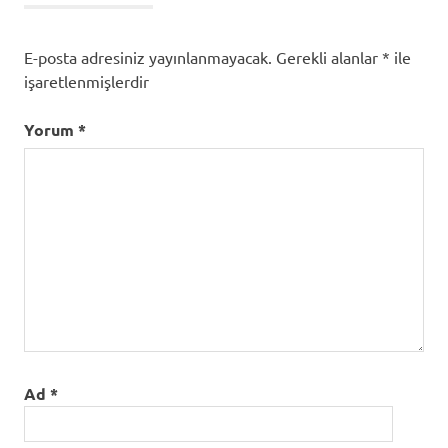
E-posta adresiniz yayınlanmayacak.
Gerekli alanlar
*
ile
işaretlenmişlerdir
Yorum
*
Ad
*