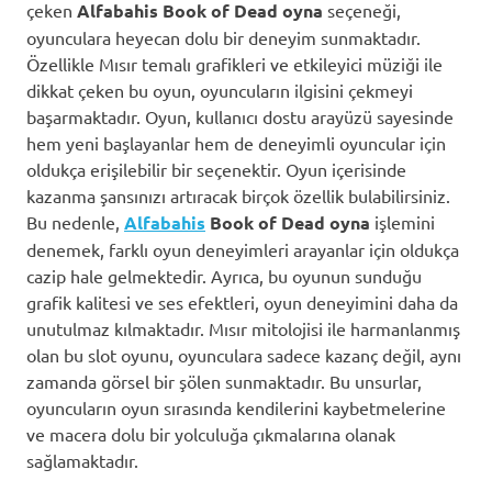
çeken
Alfabahis Book of Dead oyna
seçeneği,
oyunculara heyecan dolu bir deneyim sunmaktadır.
Özellikle Mısır temalı grafikleri ve etkileyici müziği ile
dikkat çeken bu oyun, oyuncuların ilgisini çekmeyi
başarmaktadır. Oyun, kullanıcı dostu arayüzü sayesinde
hem yeni başlayanlar hem de deneyimli oyuncular için
oldukça erişilebilir bir seçenektir. Oyun içerisinde
kazanma şansınızı artıracak birçok özellik bulabilirsiniz.
Bu nedenle,
Alfabahis
Book of Dead oyna
işlemini
denemek, farklı oyun deneyimleri arayanlar için oldukça
cazip hale gelmektedir. Ayrıca, bu oyunun sunduğu
grafik kalitesi ve ses efektleri, oyun deneyimini daha da
unutulmaz kılmaktadır. Mısır mitolojisi ile harmanlanmış
olan bu slot oyunu, oyunculara sadece kazanç değil, aynı
zamanda görsel bir şölen sunmaktadır. Bu unsurlar,
oyuncuların oyun sırasında kendilerini kaybetmelerine
ve macera dolu bir yolculuğa çıkmalarına olanak
sağlamaktadır.