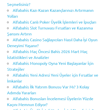
Seçmelisiniz?
Alfabahis Kazı Kazan Kazançlarınızı Artırmanın
Yolları
Alfabahis Canlı Poker Üyelik İşlemleri ve İpuçları
Alfabahis Slot Turnuvası Fırsatları ve Kazanma
Şansını Artırın
Alfabahis Casino Sağlayıcıları Nasıl Daha İyi Oyun
Deneyimi Yaşanır?
Alfabahis Maç Öncesi Bahis 2026 Mart Maç
İstatistikleri ve Analizler
Alfabahis Monopoly Oyna Yeni Başlayanlar İçin
Stratejiler
Alfabahis Yeni Adresi Yeni Üyeler için Fırsatlar ve
İmkanlar
Alfabahis İlk Yatırım Bonusu Var Mı? 3 Kolay
Adımda Yararları
Alfabahis Bonusları İncelemesi Üyelerin Yüzde
Kaçını Memnun Ediyor?