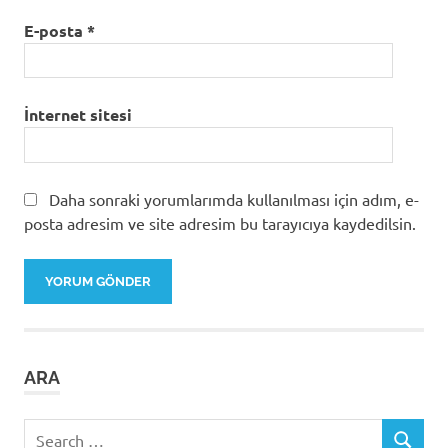
E-posta
*
İnternet sitesi
Daha sonraki yorumlarımda kullanılması için adım, e-
posta adresim ve site adresim bu tarayıcıya kaydedilsin.
ARA
Search