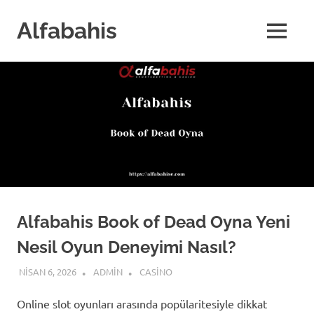
Skip
to
Alfabahis
MENU
content
Alfabahis Book of Dead Oyna Yeni
Nesil Oyun Deneyimi Nasıl?
NISAN 6, 2026
ADMIN
CASINO
Online slot oyunları arasında popülaritesiyle dikkat