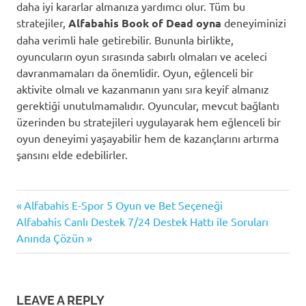
daha iyi kararlar almanıza yardımcı olur. Tüm bu
stratejiler,
Alfabahis Book of Dead oyna
deneyiminizi
daha verimli hale getirebilir. Bununla birlikte,
oyuncuların oyun sırasında sabırlı olmaları ve aceleci
davranmamaları da önemlidir. Oyun, eğlenceli bir
aktivite olmalı ve kazanmanın yanı sıra keyif almanız
gerektiği unutulmamalıdır. Oyuncular, mevcut bağlantı
üzerinden bu stratejileri uygulayarak hem eğlenceli bir
oyun deneyimi yaşayabilir hem de kazançlarını artırma
şansını elde edebilirler.
Alfabahis
Previous
Yazı
Alfabahis E-Spor 5 Oyun ve Bet Seçeneği
Oyunları
Next
Post:
Alfabahis Canlı Destek 7/24 Destek Hattı ile Soruları
gezinmesi
Mısır
Post:
Anında Çözün
Temalı
Slot
Ücretsiz
Dönüşler
LEAVE A REPLY