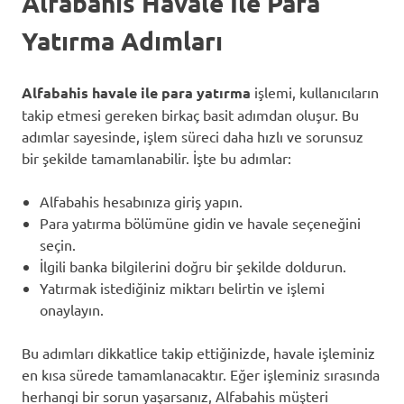
Alfabahis Havale İle Para
Yatırma Adımları
Alfabahis havale ile para yatırma
işlemi, kullanıcıların
takip etmesi gereken birkaç basit adımdan oluşur. Bu
adımlar sayesinde, işlem süreci daha hızlı ve sorunsuz
bir şekilde tamamlanabilir. İşte bu adımlar:
Alfabahis hesabınıza giriş yapın.
Para yatırma bölümüne gidin ve havale seçeneğini
seçin.
İlgili banka bilgilerini doğru bir şekilde doldurun.
Yatırmak istediğiniz miktarı belirtin ve işlemi
onaylayın.
Bu adımları dikkatlice takip ettiğinizde, havale işleminiz
en kısa sürede tamamlanacaktır. Eğer işleminiz sırasında
herhangi bir sorun yaşarsanız, Alfabahis müşteri