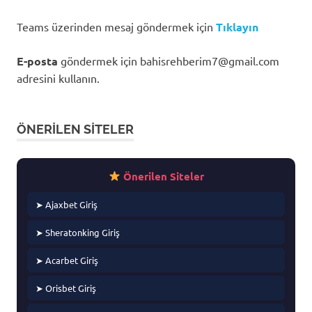
Teams üzerinden mesaj göndermek için
Tıklayın
E-posta
göndermek için
bahisrehberim7@gmail.com
adresini kullanın.
ÖNERILEN SITELER
Önerilen Siteler
➤ Ajaxbet Giriş
➤ Sheratonking Giriş
➤ Acarbet Giriş
➤ Orisbet Giriş