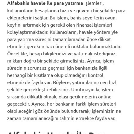
Alfabahis havale ile para yatırma
işlemleri,
kullanıcıların hesaplarına hızlı ve güvenli bir şekilde para
eklemelerini sağlar. Bu işlem, bahis severlerin oyun
keyfini artırmak için gerekli olan finansal işlemleri
kolaylaştırmaktadır. Kullanıcıların, havale yöntemiyle
para yatırma sürecini tamamlamadan önce dikkat
etmeleri gereken bazı önemli noktalar bulunmaktadır.
Öncelikle, hesap bilgilerinizi ve yatırmak istediğiniz
miktarı doğru bir şekilde girmelisiniz. Ayrıca, işlem
sürecinin sorunsuz geçmesi için bankanızla ilgili
herhangi bir kısıtlama olup olmadığını kontrol
etmenizde fayda var. Böylece, yatırımlarınızı en hızlı
şekilde gerçekleştirebilirsiniz. Unutmayın ki, işlem
sırasında dikkatli olmak, olası gecikmelerin önüne
geçecektir. Ayrıca, her bankanın farklı işlem süreleri
olabileceğini göz önünde bulundurarak, işleminizin ne
zaman tamamlanacağını tahmin etmekte fayda var.