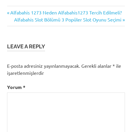
Alfabahis
Previous
Yazı
Alfabahis 1273 Neden Alfabahis1273 Tercih Edilmeli?
para
Post:
Next
Alfabahis Slot Bölümü 3 Popüler Slot Oyunu Seçimi
yatırma
gezinmesi
Post:
Bahis
Finansmanı
Havale
LEAVE A REPLY
İşlemleri
E-posta adresiniz yayınlanmayacak.
Gerekli alanlar
*
ile
işaretlenmişlerdir
Yorum
*