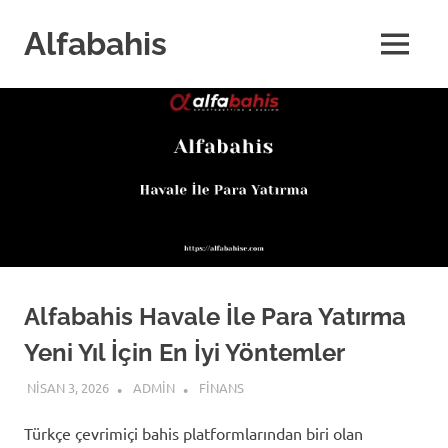
Skip
to
Alfabahis
MENU
content
Alfabahis Havale İle Para Yatırma
Yeni Yıl İçin En İyi Yöntemler
NISAN 3, 2026
ADMIN
FINANS
Türkçe çevrimiçi bahis platformlarından biri olan