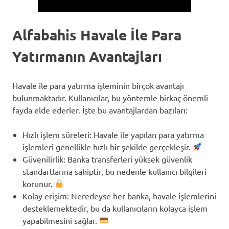
Alfabahis Havale İle Para
Yatırmanın Avantajları
Havale ile para yatırma işleminin birçok avantajı
bulunmaktadır. Kullanıcılar, bu yöntemle birkaç önemli
fayda elde ederler. İşte bu avantajlardan bazıları:
Hızlı işlem süreleri: Havale ile yapılan para yatırma
işlemleri genellikle hızlı bir şekilde gerçekleşir.
Güvenilirlik: Banka transferleri yüksek güvenlik
standartlarına sahiptir, bu nedenle kullanıcı bilgileri
korunur.
Kolay erişim: Neredeyse her banka, havale işlemlerini
desteklemektedir, bu da kullanıcıların kolayca işlem
yapabilmesini sağlar.