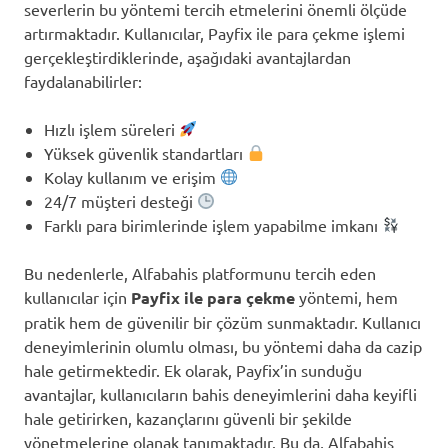
severlerin bu yöntemi tercih etmelerini önemli ölçüde
artırmaktadır. Kullanıcılar, Payfix ile para çekme işlemi
gerçekleştirdiklerinde, aşağıdaki avantajlardan
faydalanabilirler:
Hızlı işlem süreleri
Yüksek güvenlik standartları
Kolay kullanım ve erişim
24/7 müşteri desteği
Farklı para birimlerinde işlem yapabilme imkanı
Bu nedenlerle, Alfabahis platformunu tercih eden
kullanıcılar için
Payfix ile para çekme
yöntemi, hem
pratik hem de güvenilir bir çözüm sunmaktadır. Kullanıcı
deneyimlerinin olumlu olması, bu yöntemi daha da cazip
hale getirmektedir. Ek olarak, Payfix’in sunduğu
avantajlar, kullanıcıların bahis deneyimlerini daha keyifli
hale getirirken, kazançlarını güvenli bir şekilde
yönetmelerine olanak tanımaktadır. Bu da, Alfabahis