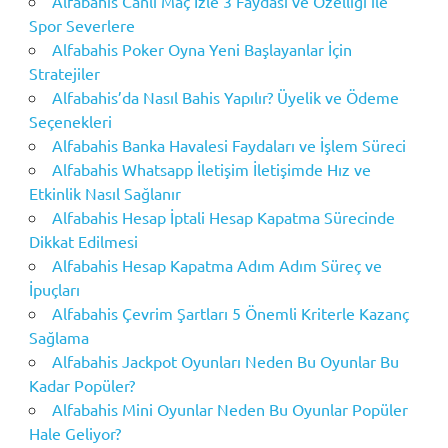
Alfabahis Canlı Maç İzle 3 Faydası ve Özelliği ile
Spor Severlere
Alfabahis Poker Oyna Yeni Başlayanlar İçin
Stratejiler
Alfabahis’da Nasıl Bahis Yapılır? Üyelik ve Ödeme
Seçenekleri
Alfabahis Banka Havalesi Faydaları ve İşlem Süreci
Alfabahis Whatsapp İletişim İletişimde Hız ve
Etkinlik Nasıl Sağlanır
Alfabahis Hesap İptali Hesap Kapatma Sürecinde
Dikkat Edilmesi
Alfabahis Hesap Kapatma Adım Adım Süreç ve
İpuçları
Alfabahis Çevrim Şartları 5 Önemli Kriterle Kazanç
Sağlama
Alfabahis Jackpot Oyunları Neden Bu Oyunlar Bu
Kadar Popüler?
Alfabahis Mini Oyunlar Neden Bu Oyunlar Popüler
Hale Geliyor?