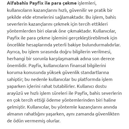
Alfabahis Payfix ile para çekme
işlemleri,
kullanıcıların kazançlarını hızlı, güvenilir ve pratik bir
şekilde elde etmelerini sağlamaktadır. Bu işlem, bahis
severlerin kazançlarını çekmek için tercih ettikleri
yöntemlerden biri olarak öne çıkmaktadır. Kullanıcılar,
Payfix ile para çekme işlemini gerçekleştirebilmek için
öncelikle hesaplarında yeterli bakiye bulundurmalıdırlar.
Ayrıca, bu işlem sırasında doğru bilgilerin verilmesi,
herhangi bir sorunla karşılaşmamak adına son derece
önemlidir. Payfix, kullanıcıların finansal bilgilerini
koruma konusunda yüksek güvenlik standartlarına
sahiptir; bu nedenle kullanıcılar bu platformda işlem
yaparken içlerini rahat tutabilirler. Kullanıcı dostu
arayüzü ve hızlı işlem süreleri ile Payfix, bahis severlerin
en çok tercih ettiği ödeme yöntemlerinden biri haline
gelmiştir. Kullanıcılar, bu yöntemle kazançlarını anında
almanın rahatlığını yaşarken, aynı zamanda güvenlikten
de ödün vermemiş olurlar.