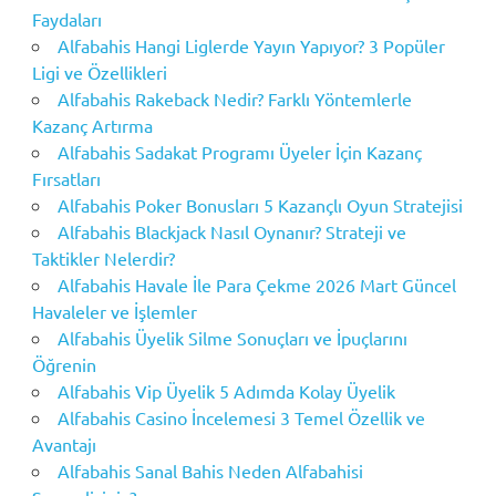
Faydaları
Alfabahis Hangi Liglerde Yayın Yapıyor? 3 Popüler
Ligi ve Özellikleri
Alfabahis Rakeback Nedir? Farklı Yöntemlerle
Kazanç Artırma
Alfabahis Sadakat Programı Üyeler İçin Kazanç
Fırsatları
Alfabahis Poker Bonusları 5 Kazançlı Oyun Stratejisi
Alfabahis Blackjack Nasıl Oynanır? Strateji ve
Taktikler Nelerdir?
Alfabahis Havale İle Para Çekme 2026 Mart Güncel
Havaleler ve İşlemler
Alfabahis Üyelik Silme Sonuçları ve İpuçlarını
Öğrenin
Alfabahis Vip Üyelik 5 Adımda Kolay Üyelik
Alfabahis Casino İncelemesi 3 Temel Özellik ve
Avantajı
Alfabahis Sanal Bahis Neden Alfabahisi