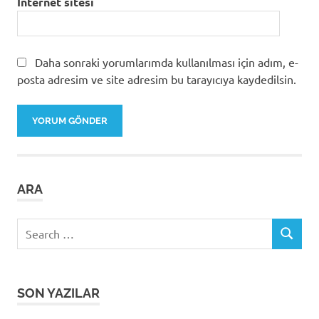
İnternet sitesi
Daha sonraki yorumlarımda kullanılması için adım, e-
posta adresim ve site adresim bu tarayıcıya kaydedilsin.
ARA
Search
SEARCH
for:
SON YAZILAR