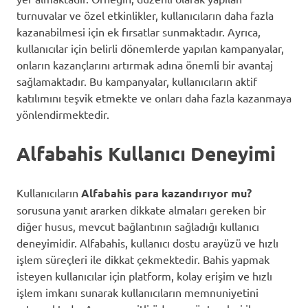
turnuvalar ve özel etkinlikler, kullanıcıların daha fazla
kazanabilmesi için ek fırsatlar sunmaktadır. Ayrıca,
kullanıcılar için belirli dönemlerde yapılan kampanyalar,
onların kazançlarını artırmak adına önemli bir avantaj
sağlamaktadır. Bu kampanyalar, kullanıcıların aktif
katılımını teşvik etmekte ve onları daha fazla kazanmaya
yönlendirmektedir.
Alfabahis Kullanıcı Deneyimi
Kullanıcıların
Alfabahis para kazandırıyor mu?
sorusuna yanıt ararken dikkate almaları gereken bir
diğer husus, mevcut bağlantının sağladığı kullanıcı
deneyimidir. Alfabahis, kullanıcı dostu arayüzü ve hızlı
işlem süreçleri ile dikkat çekmektedir. Bahis yapmak
isteyen kullanıcılar için platform, kolay erişim ve hızlı
işlem imkanı sunarak kullanıcıların memnuniyetini