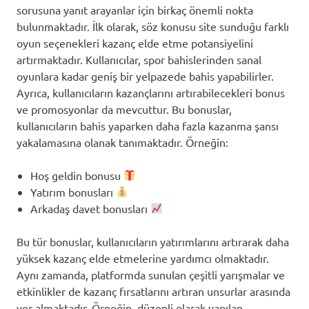
sorusuna yanıt arayanlar için birkaç önemli nokta
bulunmaktadır. İlk olarak, söz konusu site sunduğu farklı
oyun seçenekleri kazanç elde etme potansiyelini
artırmaktadır. Kullanıcılar, spor bahislerinden sanal
oyunlara kadar geniş bir yelpazede bahis yapabilirler.
Ayrıca, kullanıcıların kazançlarını artırabilecekleri bonus
ve promosyonlar da mevcuttur. Bu bonuslar,
kullanıcıların bahis yaparken daha fazla kazanma şansı
yakalamasına olanak tanımaktadır. Örneğin:
Hoş geldin bonusu
Yatırım bonusları
Arkadaş davet bonusları
Bu tür bonuslar, kullanıcıların yatırımlarını artırarak daha
yüksek kazanç elde etmelerine yardımcı olmaktadır.
Aynı zamanda, platformda sunulan çeşitli yarışmalar ve
etkinlikler de kazanç fırsatlarını artıran unsurlar arasında
yer almaktadır. Örneğin, düzenli olarak yapılan