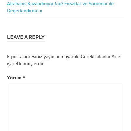
gezinmesi
Bonus
Next
Alfabahis Kazandırıyor Mu? Fırsatlar ve Yorumlar ile
Fırsatları
Post:
Değerlendirme
Online
Bahis
LEAVE A REPLY
E-posta adresiniz yayınlanmayacak.
Gerekli alanlar
*
ile
işaretlenmişlerdir
Yorum
*