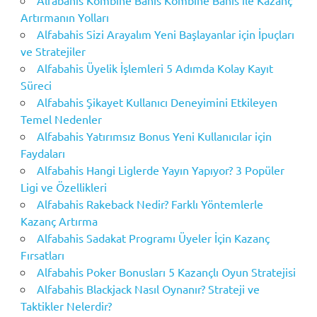
Artırmanın Yolları
Alfabahis Sizi Arayalım Yeni Başlayanlar için İpuçları
ve Stratejiler
Alfabahis Üyelik İşlemleri 5 Adımda Kolay Kayıt
Süreci
Alfabahis Şikayet Kullanıcı Deneyimini Etkileyen
Temel Nedenler
Alfabahis Yatırımsız Bonus Yeni Kullanıcılar için
Faydaları
Alfabahis Hangi Liglerde Yayın Yapıyor? 3 Popüler
Ligi ve Özellikleri
Alfabahis Rakeback Nedir? Farklı Yöntemlerle
Kazanç Artırma
Alfabahis Sadakat Programı Üyeler İçin Kazanç
Fırsatları
Alfabahis Poker Bonusları 5 Kazançlı Oyun Stratejisi
Alfabahis Blackjack Nasıl Oynanır? Strateji ve
Taktikler Nelerdir?