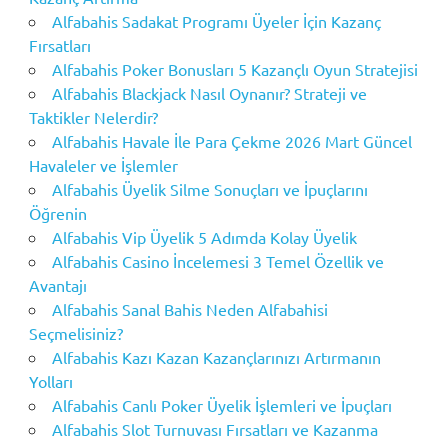
Alfabahis Sadakat Programı Üyeler İçin Kazanç
Fırsatları
Alfabahis Poker Bonusları 5 Kazançlı Oyun Stratejisi
Alfabahis Blackjack Nasıl Oynanır? Strateji ve
Taktikler Nelerdir?
Alfabahis Havale İle Para Çekme 2026 Mart Güncel
Havaleler ve İşlemler
Alfabahis Üyelik Silme Sonuçları ve İpuçlarını
Öğrenin
Alfabahis Vip Üyelik 5 Adımda Kolay Üyelik
Alfabahis Casino İncelemesi 3 Temel Özellik ve
Avantajı
Alfabahis Sanal Bahis Neden Alfabahisi
Seçmelisiniz?
Alfabahis Kazı Kazan Kazançlarınızı Artırmanın
Yolları
Alfabahis Canlı Poker Üyelik İşlemleri ve İpuçları
Alfabahis Slot Turnuvası Fırsatları ve Kazanma