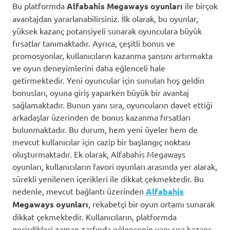
Bu platformda
Alfabahis Megaways oyunları
ile birçok
avantajdan yararlanabilirsiniz. İlk olarak, bu oyunlar,
yüksek kazanç potansiyeli sunarak oyunculara büyük
fırsatlar tanımaktadır. Ayrıca, çeşitli bonus ve
promosyonlar, kullanıcıların kazanma şansını artırmakta
ve oyun deneyimlerini daha eğlenceli hale
getirmektedir. Yeni oyuncular için sunulan hoş geldin
bonusları, oyuna giriş yaparken büyük bir avantaj
sağlamaktadır. Bunun yanı sıra, oyuncuların davet ettiği
arkadaşlar üzerinden de bonus kazanma fırsatları
bulunmaktadır. Bu durum, hem yeni üyeler hem de
mevcut kullanıcılar için cazip bir başlangıç noktası
oluşturmaktadır. Ek olarak, Alfabahis Megaways
oyunları, kullanıcıların favori oyunları arasında yer alarak,
sürekli yenilenen içerikleri ile dikkat çekmektedir. Bu
nedenle, mevcut bağlantı üzerinden
Alfabahis
Megaways oyunları
, rekabetçi bir oyun ortamı sunarak
dikkat çekmektedir. Kullanıcıların, platformda
geçirdikleri zaman zarfında eğlencenin yanı sıra kazanç