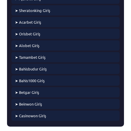
➤ Sheratonking Giriş
➤ Acarbet Giriş
➤ Orisbet Giriş
➤ Alobet Giriş
➤ Tamambet Giriş
➤ Bahisbudur Giriş
➤ Bahis1000 Giriş
➤ Betgar Giriş
➤ Beinwon Giriş
➤ Casinowon Giriş