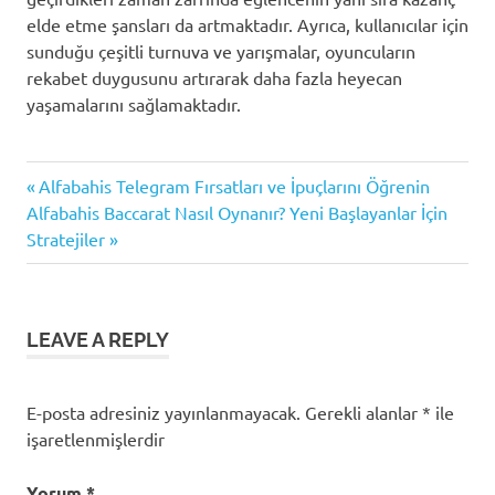
elde etme şansları da artmaktadır. Ayrıca, kullanıcılar için
sunduğu çeşitli turnuva ve yarışmalar, oyuncuların
rekabet duygusunu artırarak daha fazla heyecan
yaşamalarını sağlamaktadır.
Alfabahis
Previous
Yazı
Alfabahis Telegram Fırsatları ve İpuçlarını Öğrenin
Oyunları
Next
Post:
Alfabahis Baccarat Nasıl Oynanır? Yeni Başlayanlar İçin
gezinmesi
Çevrimiçi
Post:
Stratejiler
Bahis
Kuralları
Megaways
Kazançları
LEAVE A REPLY
E-posta adresiniz yayınlanmayacak.
Gerekli alanlar
*
ile
işaretlenmişlerdir
Yorum
*