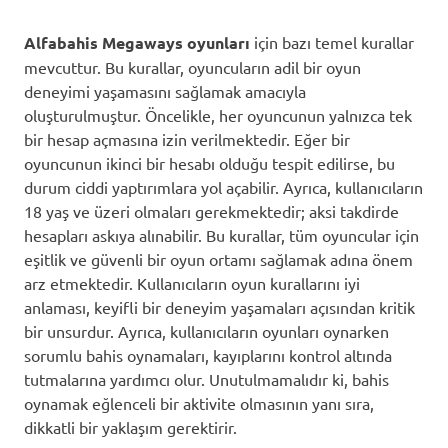
Alfabahis Megaways oyunları
için bazı temel kurallar
mevcuttur. Bu kurallar, oyuncuların adil bir oyun
deneyimi yaşamasını sağlamak amacıyla
oluşturulmuştur. Öncelikle, her oyuncunun yalnızca tek
bir hesap açmasına izin verilmektedir. Eğer bir
oyuncunun ikinci bir hesabı olduğu tespit edilirse, bu
durum ciddi yaptırımlara yol açabilir. Ayrıca, kullanıcıların
18 yaş ve üzeri olmaları gerekmektedir; aksi takdirde
hesapları askıya alınabilir. Bu kurallar, tüm oyuncular için
eşitlik ve güvenli bir oyun ortamı sağlamak adına önem
arz etmektedir. Kullanıcıların oyun kurallarını iyi
anlaması, keyifli bir deneyim yaşamaları açısından kritik
bir unsurdur. Ayrıca, kullanıcıların oyunları oynarken
sorumlu bahis oynamaları, kayıplarını kontrol altında
tutmalarına yardımcı olur. Unutulmamalıdır ki, bahis
oynamak eğlenceli bir aktivite olmasının yanı sıra,
dikkatli bir yaklaşım gerektirir.