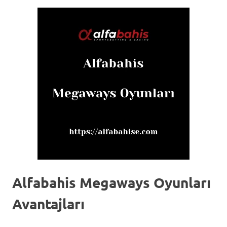
Alfabahis Megaways Oyunları
Avantajları