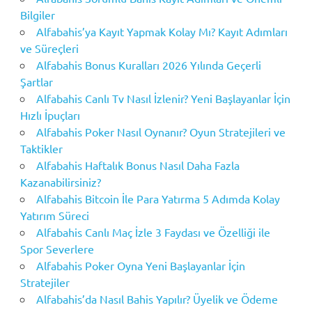
Bilgiler
Alfabahis’ya Kayıt Yapmak Kolay Mı? Kayıt Adımları
ve Süreçleri
Alfabahis Bonus Kuralları 2026 Yılında Geçerli
Şartlar
Alfabahis Canlı Tv Nasıl İzlenir? Yeni Başlayanlar İçin
Hızlı İpuçları
Alfabahis Poker Nasıl Oynanır? Oyun Stratejileri ve
Taktikler
Alfabahis Haftalık Bonus Nasıl Daha Fazla
Kazanabilirsiniz?
Alfabahis Bitcoin İle Para Yatırma 5 Adımda Kolay
Yatırım Süreci
Alfabahis Canlı Maç İzle 3 Faydası ve Özelliği ile
Spor Severlere
Alfabahis Poker Oyna Yeni Başlayanlar İçin
Stratejiler
Alfabahis’da Nasıl Bahis Yapılır? Üyelik ve Ödeme