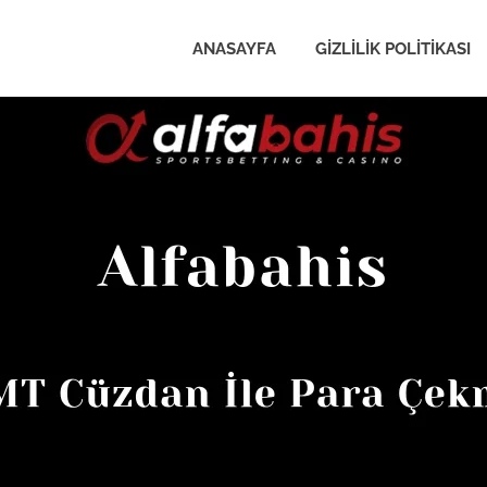
ANASAYFA
GIZLILIK POLITIKASI