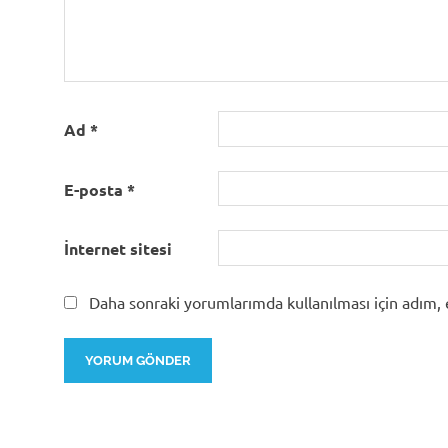
Ad
*
E-posta
*
İnternet sitesi
Daha sonraki yorumlarımda kullanılması için adım, 