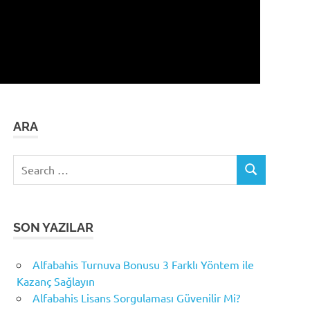
ARA
Search
SEARCH
for:
SON YAZILAR
Alfabahis Turnuva Bonusu 3 Farklı Yöntem ile
Kazanç Sağlayın
Alfabahis Lisans Sorgulaması Güvenilir Mi?