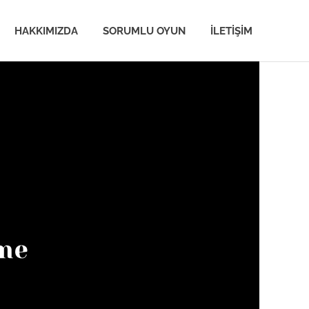
HAKKIMIZDA
SORUMLU OYUN
İLETIŞIM