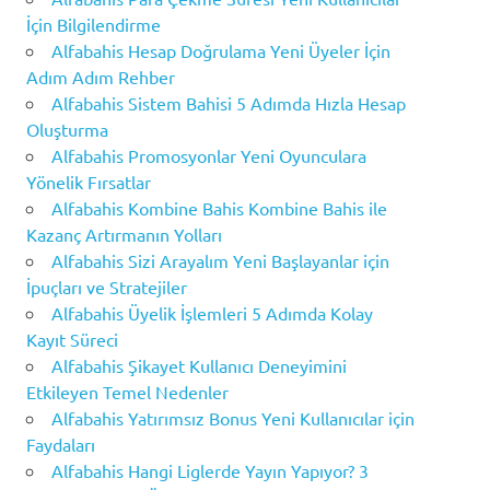
İçin Bilgilendirme
Alfabahis Hesap Doğrulama Yeni Üyeler İçin
Adım Adım Rehber
Alfabahis Sistem Bahisi 5 Adımda Hızla Hesap
Oluşturma
Alfabahis Promosyonlar Yeni Oyunculara
Yönelik Fırsatlar
Alfabahis Kombine Bahis Kombine Bahis ile
Kazanç Artırmanın Yolları
Alfabahis Sizi Arayalım Yeni Başlayanlar için
İpuçları ve Stratejiler
Alfabahis Üyelik İşlemleri 5 Adımda Kolay
Kayıt Süreci
Alfabahis Şikayet Kullanıcı Deneyimini
Etkileyen Temel Nedenler
Alfabahis Yatırımsız Bonus Yeni Kullanıcılar için
Faydaları
Alfabahis Hangi Liglerde Yayın Yapıyor? 3