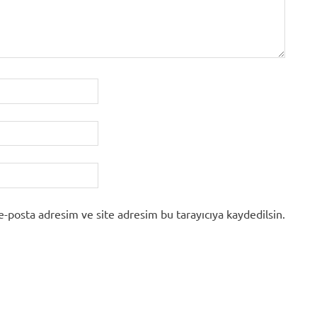
e-posta adresim ve site adresim bu tarayıcıya kaydedilsin.