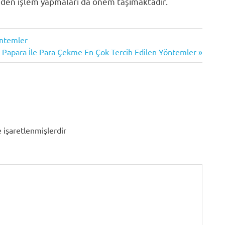
inden işlem yapmaları da önem taşımaktadır.
öntemler
s Papara İle Para Çekme En Çok Tercih Edilen Yöntemler
e işaretlenmişlerdir