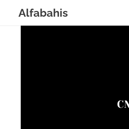
Skip
Alfabahis
to
content