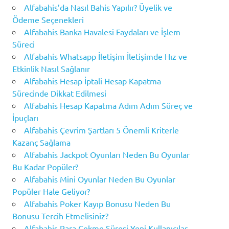
Alfabahis’da Nasıl Bahis Yapılır? Üyelik ve
Ödeme Seçenekleri
Alfabahis Banka Havalesi Faydaları ve İşlem
Süreci
Alfabahis Whatsapp İletişim İletişimde Hız ve
Etkinlik Nasıl Sağlanır
Alfabahis Hesap İptali Hesap Kapatma
Sürecinde Dikkat Edilmesi
Alfabahis Hesap Kapatma Adım Adım Süreç ve
İpuçları
Alfabahis Çevrim Şartları 5 Önemli Kriterle
Kazanç Sağlama
Alfabahis Jackpot Oyunları Neden Bu Oyunlar
Bu Kadar Popüler?
Alfabahis Mini Oyunlar Neden Bu Oyunlar
Popüler Hale Geliyor?
Alfabahis Poker Kayıp Bonusu Neden Bu
Bonusu Tercih Etmelisiniz?
Alfabahis Para Çekme Süresi Yeni Kullanıcılar