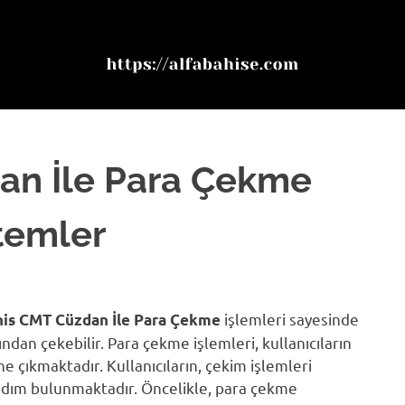
an İle Para Çekme
ntemler
işlemleri sayesinde
his CMT Cüzdan İle Para Çekme
ından çekebilir. Para çekme işlemleri, kullanıcıların
e çıkmaktadır. Kullanıcıların, çekim işlemleri
 adım bulunmaktadır. Öncelikle, para çekme