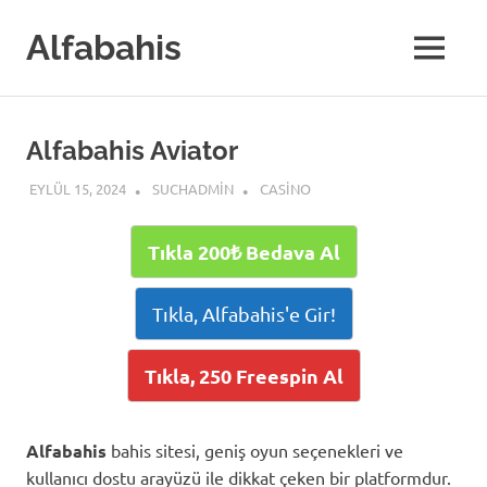
Skip
to
Alfabahis
MENU
content
Alfabahis Aviator
EYLÜL 15, 2024
SUCHADMIN
CASINO
Tıkla 200₺ Bedava Al
Tıkla, Alfabahis'e Gir!
Tıkla, 250 Freespin Al
Alfabahis
bahis sitesi, geniş oyun seçenekleri ve
kullanıcı dostu arayüzü ile dikkat çeken bir platformdur.