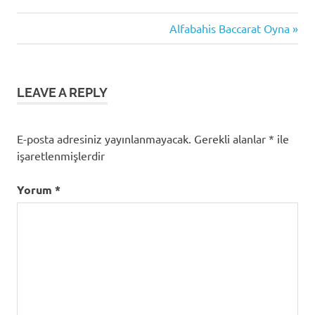
Next
Yazı
Alfabahis Baccarat Oyna
Post:
gezinmesi
LEAVE A REPLY
E-posta adresiniz yayınlanmayacak.
Gerekli alanlar
*
ile
işaretlenmişlerdir
Yorum
*