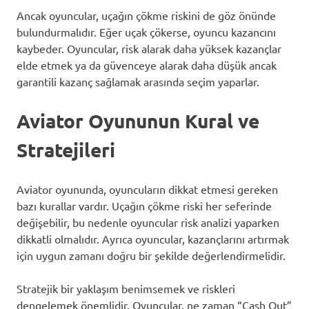
Ancak oyuncular, uçağın çökme riskini de göz önünde
bulundurmalıdır. Eğer uçak çökerse, oyuncu kazancını
kaybeder. Oyuncular, risk alarak daha yüksek kazançlar
elde etmek ya da güvenceye alarak daha düşük ancak
garantili kazanç sağlamak arasında seçim yaparlar.
Aviator Oyununun Kural ve
Stratejileri
Aviator oyununda, oyuncuların dikkat etmesi gereken
bazı kurallar vardır. Uçağın çökme riski her seferinde
değişebilir, bu nedenle oyuncular risk analizi yaparken
dikkatli olmalıdır. Ayrıca oyuncular, kazançlarını artırmak
için uygun zamanı doğru bir şekilde değerlendirmelidir.
Stratejik bir yaklaşım benimsemek ve riskleri
dengelemek önemlidir. Oyuncular, ne zaman “Cash Out”