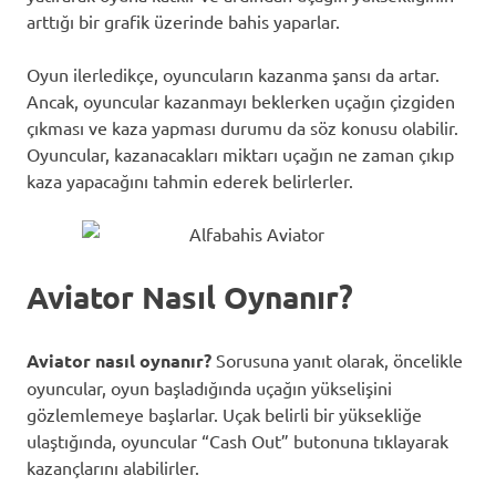
arttığı bir grafik üzerinde bahis yaparlar.
Oyun ilerledikçe, oyuncuların kazanma şansı da artar.
Ancak, oyuncular kazanmayı beklerken uçağın çizgiden
çıkması ve kaza yapması durumu da söz konusu olabilir.
Oyuncular, kazanacakları miktarı uçağın ne zaman çıkıp
kaza yapacağını tahmin ederek belirlerler.
Aviator Nasıl Oynanır?
Aviator nasıl oynanır?
Sorusuna yanıt olarak, öncelikle
oyuncular, oyun başladığında uçağın yükselişini
gözlemlemeye başlarlar. Uçak belirli bir yüksekliğe
ulaştığında, oyuncular “Cash Out” butonuna tıklayarak
kazançlarını alabilirler.