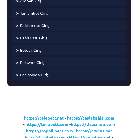
➤ Alobet Giriş
➤ Tamambet Giriş
➤ Bahisbudur Giriş
➤ Bahis1000 Giriş
➤ Betgar Giriş
➤ Beinwon Giriş
➤ Casinowon Giriş
https://telebett.net
-
https://teslabahisi.com
-
https://timabett.com
-
https://tlcasinoo.com
-
https://tophillbets.com
-
https://trwins.net
-
https://tuabets.com
-
https://unibahiss.net
-