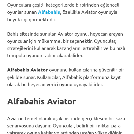
Oyunculara çeşitli kategorilerde birbirinden eğlenceli
oyunlar sunan
Alfabahis
, özellikle Aviator oyunuyla
büyük ilgi görmektedir.
Bahis sitesinde sunulan Aviator oyunu, heyecan arayan
oyuncular için mükemmel bir seçenektir. Oyuncular,
stratejilerini kullanarak kazançlarını artırabilir ve bu hızlı
tempolu oyunun tadını çıkarabilirler.
Alfabahis Aviator
oyununu kullanıcılarına güvenilir bir
şekilde sunar. Kullanıcılar, Alfabahis platformuna kayıt
olarak bu heyecan verici oyunu oynayabilirler.
Alfabahis Aviator
Aviator, temel olarak uçak pistinde gerçekleşen bir kaza
senaryosuna dayanır. Oyuncular, belirli bir miktar para
yatırarak oyuna katılır ve ardından uçağın yüksekliğinin