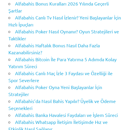
Alfabahis Bonus Kuralları 2026 Yılında Geçerli
Şartlar
Alfabahis Canlı Tv Nasıl İzlenir? Yeni Başlayanlar İçin
Hızlı İpuçları
Alfabahis Poker Nasıl Oynanır? Oyun Stratejileri ve
Taktikler
Alfabahis Haftalık Bonus Nasıl Daha Fazla
Kazanabilirsiniz?
Alfabahis Bitcoin İle Para Yatırma 5 Adımda Kolay
Yatırım Süreci
Alfabahis Canlı Maç İzle 3 Faydası ve Özelliği ile
Spor Severlere
Alfabahis Poker Oyna Yeni Başlayanlar İçin
Stratejiler
Alfabahis’da Nasıl Bahis Yapılır? Üyelik ve Ödeme
Seçenekleri
Alfabahis Banka Havalesi Faydaları ve İşlem Süreci
Alfabahis Whatsapp İletişim İletişimde Hız ve
Etkinlik Nasıl Sağlanır