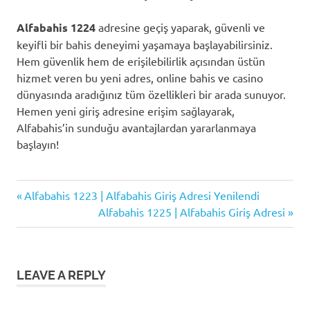
Alfabahis 1224
adresine geçiş yaparak, güvenli ve
keyifli bir bahis deneyimi yaşamaya başlayabilirsiniz.
Hem güvenlik hem de erişilebilirlik açısından üstün
hizmet veren bu yeni adres, online bahis ve casino
dünyasında aradığınız tüm özellikleri bir arada sunuyor.
Hemen yeni giriş adresine erişim sağlayarak,
Alfabahis’in sunduğu avantajlardan yararlanmaya
başlayın!
alfabahis
Previous
Yazı
Alfabahis 1223 | Alfabahis Giriş Adresi Yenilendi
alfabahis
Post:
Next
Alfabahis 1225 | Alfabahis Giriş Adresi
gezinmesi
giriş
Post:
alfabahis
giriş
adresi
LEAVE A REPLY