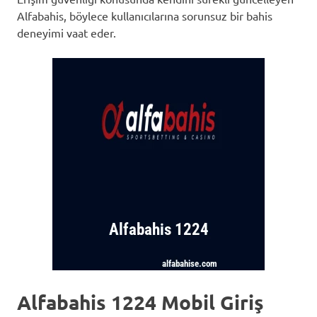
Alfabahis, böylece kullanıcılarına sorunsuz bir bahis
deneyimi vaat eder.
Alfabahis 1224 Mobil Giriş