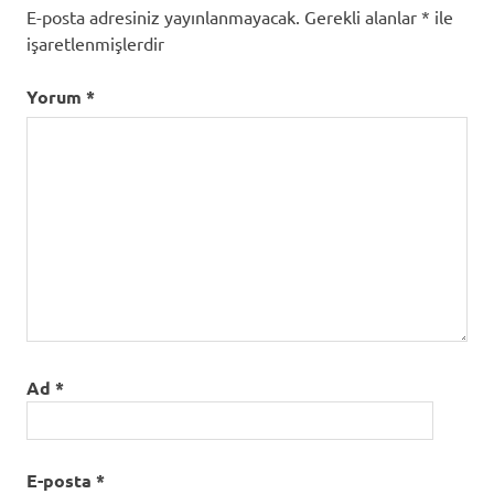
E-posta adresiniz yayınlanmayacak.
Gerekli alanlar
*
ile
işaretlenmişlerdir
Yorum
*
Ad
*
E-posta
*