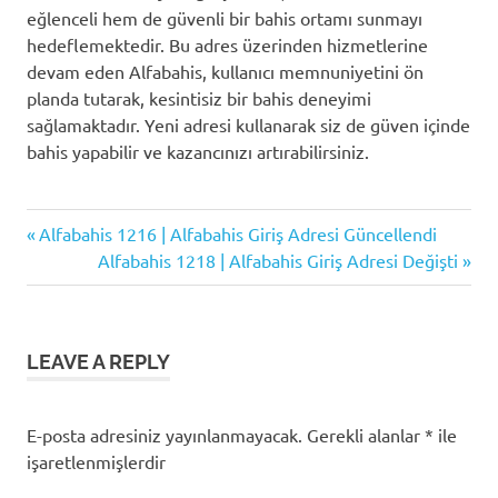
eğlenceli hem de güvenli bir bahis ortamı sunmayı
hedeflemektedir. Bu adres üzerinden hizmetlerine
devam eden Alfabahis, kullanıcı memnuniyetini ön
planda tutarak, kesintisiz bir bahis deneyimi
sağlamaktadır. Yeni adresi kullanarak siz de güven içinde
bahis yapabilir ve kazancınızı artırabilirsiniz.
alfabahis
Previous
Yazı
Alfabahis 1216 | Alfabahis Giriş Adresi Güncellendi
giriş
Post:
Next
Alfabahis 1218 | Alfabahis Giriş Adresi Değişti
gezinmesi
alfabahis
Post:
giriş
adresi
alfabahis
LEAVE A REPLY
yeni
giriş
adresi
E-posta adresiniz yayınlanmayacak.
Gerekli alanlar
*
ile
işaretlenmişlerdir