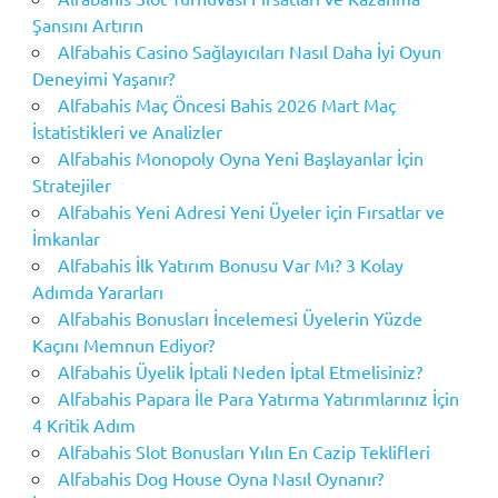
Şansını Artırın
Alfabahis Casino Sağlayıcıları Nasıl Daha İyi Oyun
Deneyimi Yaşanır?
Alfabahis Maç Öncesi Bahis 2026 Mart Maç
İstatistikleri ve Analizler
Alfabahis Monopoly Oyna Yeni Başlayanlar İçin
Stratejiler
Alfabahis Yeni Adresi Yeni Üyeler için Fırsatlar ve
İmkanlar
Alfabahis İlk Yatırım Bonusu Var Mı? 3 Kolay
Adımda Yararları
Alfabahis Bonusları İncelemesi Üyelerin Yüzde
Kaçını Memnun Ediyor?
Alfabahis Üyelik İptali Neden İptal Etmelisiniz?
Alfabahis Papara İle Para Yatırma Yatırımlarınız İçin
4 Kritik Adım
Alfabahis Slot Bonusları Yılın En Cazip Teklifleri
Alfabahis Dog House Oyna Nasıl Oynanır?