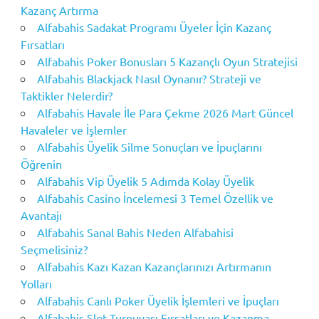
Kazanç Artırma
Alfabahis Sadakat Programı Üyeler İçin Kazanç
Fırsatları
Alfabahis Poker Bonusları 5 Kazançlı Oyun Stratejisi
Alfabahis Blackjack Nasıl Oynanır? Strateji ve
Taktikler Nelerdir?
Alfabahis Havale İle Para Çekme 2026 Mart Güncel
Havaleler ve İşlemler
Alfabahis Üyelik Silme Sonuçları ve İpuçlarını
Öğrenin
Alfabahis Vip Üyelik 5 Adımda Kolay Üyelik
Alfabahis Casino İncelemesi 3 Temel Özellik ve
Avantajı
Alfabahis Sanal Bahis Neden Alfabahisi
Seçmelisiniz?
Alfabahis Kazı Kazan Kazançlarınızı Artırmanın
Yolları
Alfabahis Canlı Poker Üyelik İşlemleri ve İpuçları
Alfabahis Slot Turnuvası Fırsatları ve Kazanma