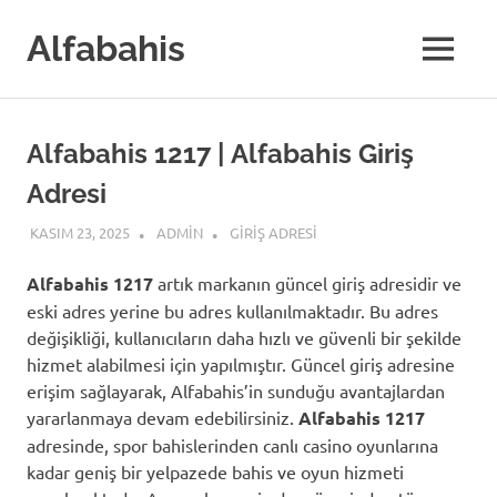
Skip
to
Alfabahis
MENU
content
Alfabahis 1217 | Alfabahis Giriş
Adresi
KASIM 23, 2025
ADMIN
GIRIŞ ADRESI
Alfabahis 1217
artık markanın güncel giriş adresidir ve
eski adres yerine bu adres kullanılmaktadır. Bu adres
değişikliği, kullanıcıların daha hızlı ve güvenli bir şekilde
hizmet alabilmesi için yapılmıştır. Güncel giriş adresine
erişim sağlayarak, Alfabahis’in sunduğu avantajlardan
yararlanmaya devam edebilirsiniz.
Alfabahis 1217
adresinde, spor bahislerinden canlı casino oyunlarına
kadar geniş bir yelpazede bahis ve oyun hizmeti