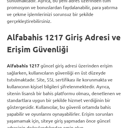
sunulmaktadır. Ayrıca, bu yeni adres üzerinden tüm
promosyon ve bonuslardan faydalanabilir, para yatırma
ve çekme işlemlerinizi sorunsuz bir şekilde
gerçekleştirebilirsiniz.
Alfabahis 1217 Giriş Adresi ve
Erişim Güvenliği
Alfabahis 1217
güncel giriş adresi üzerinden erişim
sağlarken, kullanıcıların güvenliği en üst düzeyde
tutulmaktadır. Site, SSL sertifikası ile korunmakta ve
kullanıcının kişisel bilgileri şifrelenmektedir. Ayrıca,
sitenin lisanslı bir bahis platformu olması, denetlenen ve
standartlara uygun bir şekilde hizmet verdiğinin bir
göstergesidir. Kullanıcılar, bu güvenli ortamda bahis
yapabilir ve oyunlarını oynayabilirler. Erişim sorunları
yaşamamak için, siteye giriş yapmadan önce güncel
adresinin doğrulandığından emin olun.