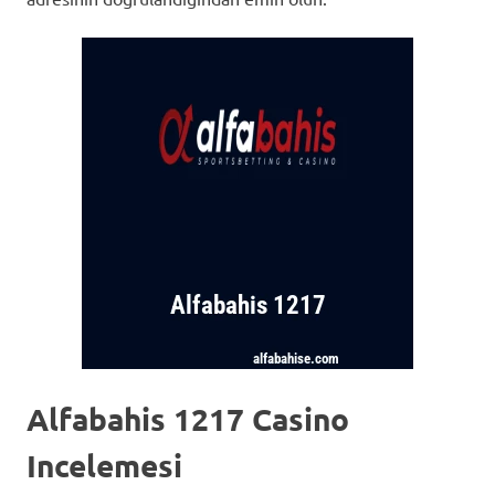
Alfabahis 1217 Casino
Incelemesi