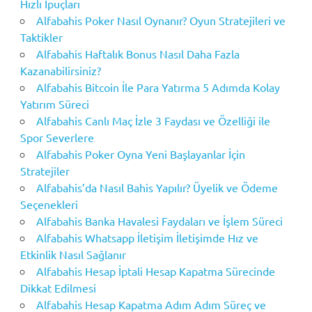
Hızlı İpuçları
Alfabahis Poker Nasıl Oynanır? Oyun Stratejileri ve
Taktikler
Alfabahis Haftalık Bonus Nasıl Daha Fazla
Kazanabilirsiniz?
Alfabahis Bitcoin İle Para Yatırma 5 Adımda Kolay
Yatırım Süreci
Alfabahis Canlı Maç İzle 3 Faydası ve Özelliği ile
Spor Severlere
Alfabahis Poker Oyna Yeni Başlayanlar İçin
Stratejiler
Alfabahis’da Nasıl Bahis Yapılır? Üyelik ve Ödeme
Seçenekleri
Alfabahis Banka Havalesi Faydaları ve İşlem Süreci
Alfabahis Whatsapp İletişim İletişimde Hız ve
Etkinlik Nasıl Sağlanır
Alfabahis Hesap İptali Hesap Kapatma Sürecinde
Dikkat Edilmesi
Alfabahis Hesap Kapatma Adım Adım Süreç ve