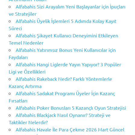
Alfabahis Sizi Arayalım Yeni Başlayanlar için İpuçları
ve Stratejiler
Alfabahis Üyelik İşlemleri 5 Adımda Kolay Kayıt
Süreci
Alfabahis Şikayet Kullanıcı Deneyimini Etkileyen
Temel Nedenler
Alfabahis Yatırımsız Bonus Yeni Kullanıcılar için
Faydaları
Alfabahis Hangi Liglerde Yayın Yapıyor? 3 Popüler
Ligi ve Özellikleri
Alfabahis Rakeback Nedir? Farklı Yöntemlerle
Kazanç Artırma
Alfabahis Sadakat Programı Üyeler İçin Kazanç
Fırsatları
Alfabahis Poker Bonusları 5 Kazançlı Oyun Stratejisi
Alfabahis Blackjack Nasıl Oynanır? Strateji ve
Taktikler Nelerdir?
Alfabahis Havale İle Para Çekme 2026 Mart Güncel