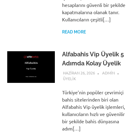
hesaplarını güvenli bir şekilde
kapatmalarına olanak tanır.
Kullanıcıların çeşitli[…]
READ MORE
Alfabahis Vip Üyelik 5
Adımda Kolay Üyelik
HAZIRAN 26, 2026
ADMIN
ÜYELIK
Türkiye’nin popüler çevrimiçi
bahis sitelerinden biri olan
Alfabahis Vip üyelik işlemleri,
kullanıcıların hızlı ve güvenilir
bir şekilde bahis dünyasına
adım[…]