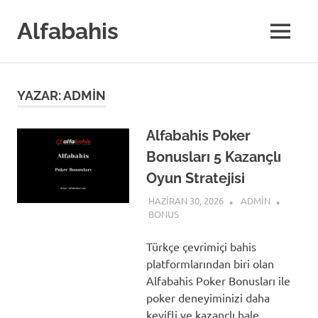
Skip
to
Alfabahis
MENU
content
YAZAR:
ADMIN
Alfabahis Poker
Bonusları 5 Kazançlı
Oyun Stratejisi
HAZIRAN 30, 2026
ADMIN
BONUS
Türkçe çevrimiçi bahis
platformlarından biri olan
Alfabahis Poker Bonusları ile
poker deneyiminizi daha
keyifli ve kazançlı hale