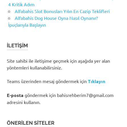
4 Kritik Adım
Alfabahis Slot Bonusları Yılın En Cazip Teklifleri
Alfabahis Dog House Oyna Nasıl Oynanır?
İpuçlarıyla Başlayın
İLETIŞIM
Site sahibi ile iletişime geçmek için aşağıda yer alan
yöntemleri kullanabilirsiniz.
Teams üzerinden mesaj göndermek için
Tıklayın
E-posta
göndermek için
bahisrehberim7@gmail.com
adresini kullanın.
ÖNERILEN SITELER