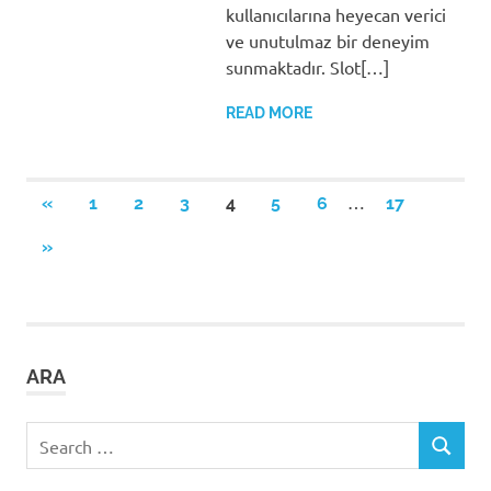
kullanıcılarına heyecan verici
ve unutulmaz bir deneyim
sunmaktadır. Slot[…]
READ MORE
Yazı
…
PREVIOUS
«
1
2
3
4
5
6
17
POSTS
sayfalaması
NEXT
»
POSTS
ARA
Search
SEARCH
for: