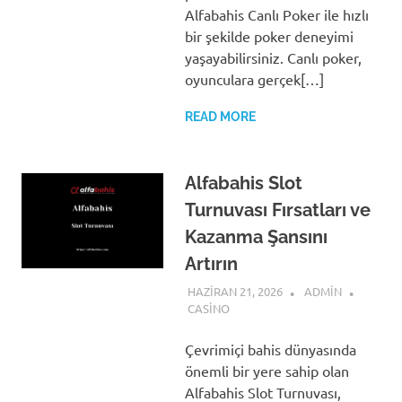
Alfabahis Canlı Poker ile hızlı
bir şekilde poker deneyimi
yaşayabilirsiniz. Canlı poker,
oyunculara gerçek[…]
READ MORE
Alfabahis Slot
Turnuvası Fırsatları ve
Kazanma Şansını
Artırın
HAZIRAN 21, 2026
ADMIN
CASINO
Çevrimiçi bahis dünyasında
önemli bir yere sahip olan
Alfabahis Slot Turnuvası,