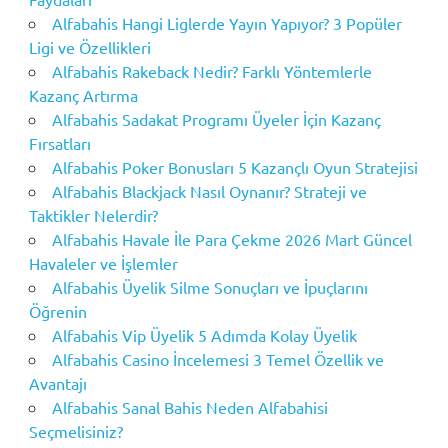
Alfabahis Hangi Liglerde Yayın Yapıyor? 3 Popüler
Ligi ve Özellikleri
Alfabahis Rakeback Nedir? Farklı Yöntemlerle
Kazanç Artırma
Alfabahis Sadakat Programı Üyeler İçin Kazanç
Fırsatları
Alfabahis Poker Bonusları 5 Kazançlı Oyun Stratejisi
Alfabahis Blackjack Nasıl Oynanır? Strateji ve
Taktikler Nelerdir?
Alfabahis Havale İle Para Çekme 2026 Mart Güncel
Havaleler ve İşlemler
Alfabahis Üyelik Silme Sonuçları ve İpuçlarını
Öğrenin
Alfabahis Vip Üyelik 5 Adımda Kolay Üyelik
Alfabahis Casino İncelemesi 3 Temel Özellik ve
Avantajı
Alfabahis Sanal Bahis Neden Alfabahisi
Seçmelisiniz?