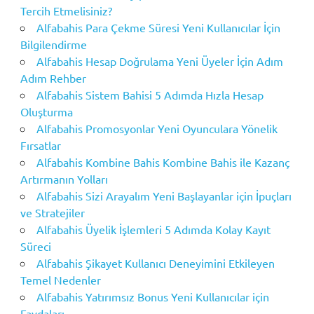
Tercih Etmelisiniz?
Alfabahis Para Çekme Süresi Yeni Kullanıcılar İçin
Bilgilendirme
Alfabahis Hesap Doğrulama Yeni Üyeler İçin Adım
Adım Rehber
Alfabahis Sistem Bahisi 5 Adımda Hızla Hesap
Oluşturma
Alfabahis Promosyonlar Yeni Oyunculara Yönelik
Fırsatlar
Alfabahis Kombine Bahis Kombine Bahis ile Kazanç
Artırmanın Yolları
Alfabahis Sizi Arayalım Yeni Başlayanlar için İpuçları
ve Stratejiler
Alfabahis Üyelik İşlemleri 5 Adımda Kolay Kayıt
Süreci
Alfabahis Şikayet Kullanıcı Deneyimini Etkileyen
Temel Nedenler
Alfabahis Yatırımsız Bonus Yeni Kullanıcılar için
Faydaları