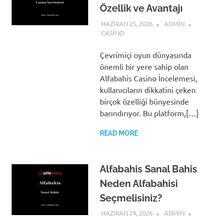
Özellik ve Avantajı
HAZIRAN 25, 2026
ADMIN
CASINO
Çevrimiçi oyun dünyasında
önemli bir yere sahip olan
Alfabahis Casino İncelemesi,
kullanıcıların dikkatini çeken
birçok özelliği bünyesinde
barındırıyor. Bu platform,[…]
READ MORE
Alfabahis Sanal Bahis
Neden Alfabahisi
Seçmelisiniz?
HAZIRAN 24, 2026
ADMIN