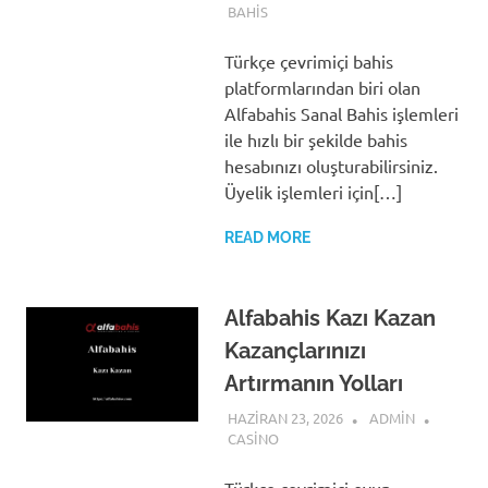
BAHIS
Türkçe çevrimiçi bahis
platformlarından biri olan
Alfabahis Sanal Bahis işlemleri
ile hızlı bir şekilde bahis
hesabınızı oluşturabilirsiniz.
Üyelik işlemleri için[…]
READ MORE
Alfabahis Kazı Kazan
Kazançlarınızı
Artırmanın Yolları
HAZIRAN 23, 2026
ADMIN
CASINO